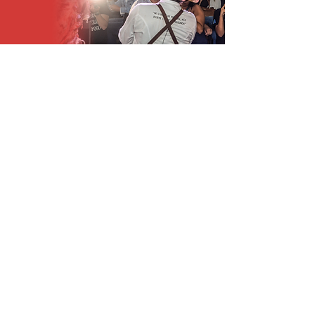
WORSHOPS
Programação para ampliar o
conhecimento de quem já é assador
profissional ou para quem está
começando e quer aprender a como dar
um upgrade no preparo do churrasco.
• Sábado, 15h: Sebá The Butcher
• Domingo, 15h: Roberto
Bocabelo
EXPOSITORES