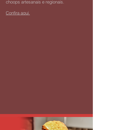
choops artesanais e regionais.
Confira aqui.