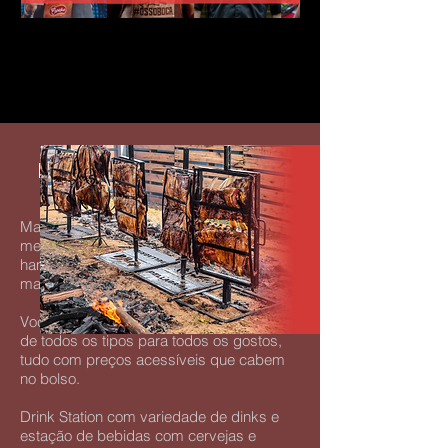
FOOD AND DRINK
Mais de 10 Estações Gourmet com os
melhores cortes defumados ou grelhados,
hamburguers, costela, linguiça e muito
mais!
Você vai encontrar carnes e churrascos
de todos os tipos para todos os gostos,
tudo com preços acessíveis que cabem
no bolso.
Drink Station com variedade de dinks e
estação de bebidas com cervejas e